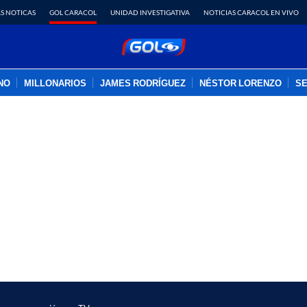
S NOTICAS
GOL CARACOL
UNIDAD INVESTIGATIVA
NOTICIAS CARACOL EN VIVO
INO
MILLONARIOS
JAMES RODRÍGUEZ
NÉSTOR LORENZO
SE
PUBLICIDAD