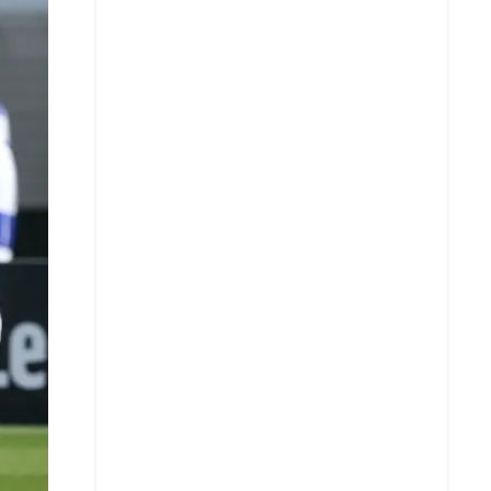
X
Whatsapp