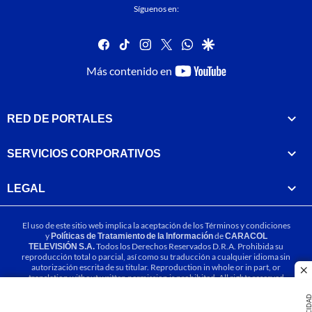
Síguenos en:
facebook
tiktok
instagram
twitter
whatsapp
google
youtube-
Más contenido en
footer
RED DE PORTALES
SERVICIOS CORPORATIVOS
LEGAL
El uso de este sitio web implica la aceptación de los
Términos y condiciones
y
Políticas de Tratamiento de la Información
de
CARACOL
TELEVISIÓN S.A.
Todos los Derechos Reservados D.R.A. Prohibida su
reproducción total o parcial, así como su traducción a cualquier idioma sin
autorización escrita de su titular. Reproduction in whole or in part, or
cl
translation without written permission is prohibited. All rights reserved
2025.