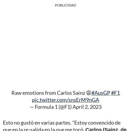
PUBLICIDAD
Raw emotions from Carlos Sainz 😩
#AusGP
#F1
pic.twitter.com/snsErM9nGA
— Formula 1 (@F1)
April 2, 2023
Esto no gustó en varias partes. "Estoy convencido de
que en la re-salida en la que me tocó,
Carlos (Sainz, de