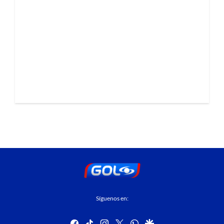
Síguenos en:
facebook
tiktok
instagram
twitter
whatsapp
google