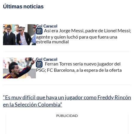
Últimas noticias
Gol Caracol
Así era Jorge Messi, padre de Lionel Messi;
agente y quien luchó para que fuera una
estrella mundial
Gol Caracol
Ferran Torres sería nuevo jugador del
PSG; FC Barcelona, a la espera de la oferta
“Es muy difícil que haya un jugador como Freddy Rincón
en la Selección Colombia”
PUBLICIDAD