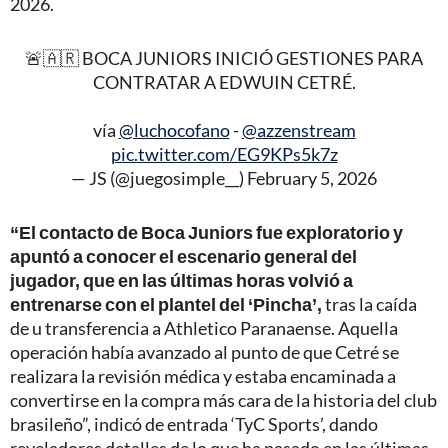
2026.
🚨🇦🇷 BOCA JUNIORS INICIÓ GESTIONES PARA
CONTRATAR A EDWUIN CETRÉ.
vía
@luchocofano
-
@azzenstream
pic.twitter.com/EG9KPs5k7z
— JS (@juegosimple__)
February 5, 2026
“El contacto de Boca Juniors fue exploratorio y
apuntó a conocer el escenario general del
jugador, que en las últimas horas volvió a
entrenarse con el plantel del ‘Pincha’,
tras la caída
de u transferencia a Athletico Paranaense. Aquella
operación había avanzado al punto de que Cetré se
realizara la revisión médica y estaba encaminada a
convertirse en la compra más cara de la historia del club
brasileño”, indicó de entrada ‘TyC Sports’, dando