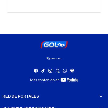
Síguenos en:
facebook
tiktok
instagram
twitter
whatsapp
google
youtube-
Más contenido en
footer
RED DE PORTALES