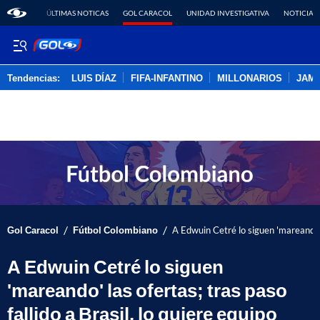
ÚLTIMAS NOTICAS
GOL CARACOL
UNIDAD INVESTIGATIVA
NOTICIAS
Tendencias:
LUIS DÍAZ
FIFA-INFANTINO
MILLONARIOS
JAM
PUBLICIDAD
/
/
Gol Caracol
Fútbol Colombiano
A Edwuin Cetré lo siguen 'mareando' l
A Edwuin Cetré lo siguen
'mareando' las ofertas; tras paso
fallido a Brasil, lo quiere equipo