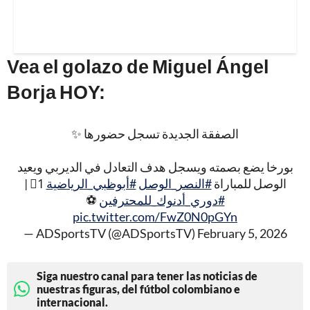
Vea el golazo de Miguel Ángel
Borja HOY:
الصفقة الجديدة تسجل حضورها ✨
بورخا يضع بصمته ويسجل هدف التعادل في الديربي ويعيد
1⃣ |
#أبوظبي_الرياضية
#النصر_الوصل
الوصل للمباراة
⚽️
#دوري_أدنوك_للمحترفين
pic.twitter.com/FwZ0N0pGYn
— ADSportsTV (@ADSportsTV)
February 5, 2026
Siga nuestro canal para tener las noticias de
nuestras figuras, del fútbol colombiano e
internacional.