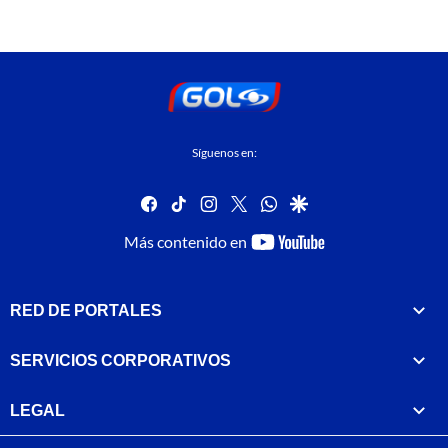
Síguenos en:
facebook
tiktok
instagram
twitter
whatsapp
google
youtube-
Más contenido en
footer
RED DE PORTALES
SERVICIOS CORPORATIVOS
LEGAL