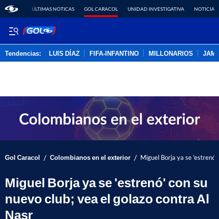
ÚLTIMAS NOTICAS
GOL CARACOL
UNIDAD INVESTIGATIVA
NOTICIAS
Tendencias:
LUIS DÍAZ
FIFA-INFANTINO
MILLONARIOS
JAM
PUBLICIDAD
/
/
Gol Caracol
Colombianos en el exterior
Miguel Borja ya se 'estrenó'
Miguel Borja ya se 'estrenó' con su
nuevo club; vea el golazo contra Al
Nasr