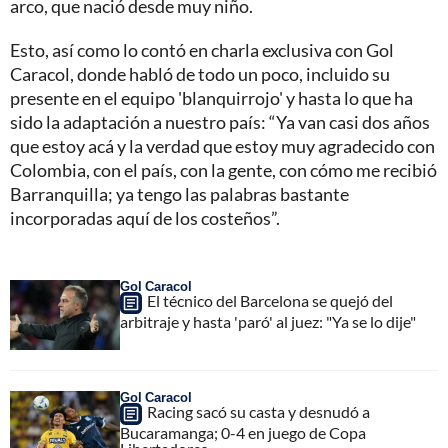
arco, que nació desde muy niño.
Esto, así como lo contó en charla exclusiva con Gol
Caracol, donde habló de todo un poco, incluido su
presente en el equipo 'blanquirrojo' y hasta lo que ha
sido la adaptación a nuestro país: “Ya van casi dos años
que estoy acá y la verdad que estoy muy agradecido con
Colombia, con el país, con la gente, con cómo me recibió
Barranquilla; ya tengo las palabras bastante
incorporadas aquí de los costeños”.
Gol Caracol
El técnico del Barcelona se quejó del
arbitraje y hasta 'paró' al juez: "Ya se lo dije"
Gol Caracol
Racing sacó su casta y desnudó a
Bucaramanga; 0-4 en juego de Copa