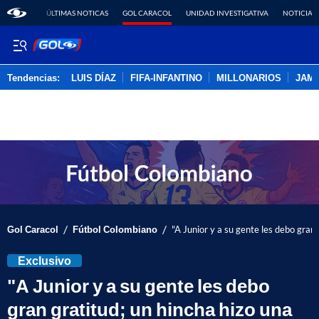
ÚLTIMAS NOTICAS
GOL CARACOL
UNIDAD INVESTIGATIVA
NOTICIAS
Tendencias:
LUIS DÍAZ
FIFA-INFANTINO
MILLONARIOS
JAM
PUBLICIDAD
/
/
Gol Caracol
Fútbol Colombiano
"A Junior y a su gente les debo gran 
Exclusivo
"A Junior y a su gente les debo
gran gratitud; un hincha hizo una