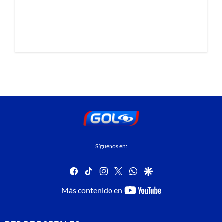
Síguenos en:
facebook
tiktok
instagram
twitter
whatsapp
google
youtube-
Más contenido en
footer