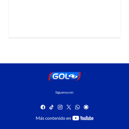
Síguenos en:
facebook
tiktok
instagram
twitter
whatsapp
google
youtube-
Más contenido en
footer