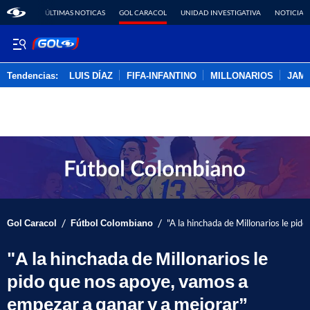
ÚLTIMAS NOTICAS
GOL CARACOL
UNIDAD INVESTIGATIVA
NOTICIAS
Tendencias:
LUIS DÍAZ
FIFA-INFANTINO
MILLONARIOS
JAM
PUBLICIDAD
/
/
Gol Caracol
Fútbol Colombiano
"A la hinchada de Millonarios le pi
"A la hinchada de Millonarios le
pido que nos apoye, vamos a
empezar a ganar y a mejorar”