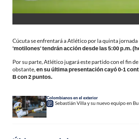
Cúcuta se enfrentará a Atlético por la quinta jornada
'motilones' tendrán acción desde las 5:00 p.m. (
Por su parte, Atlético jugará este partido con el fin 
obstante,
en su última presentación cayó 0-1 contr
B con 2 puntos.
Colombianos en el exterior
Sebastián Villa y su nuevo equipo en Bul