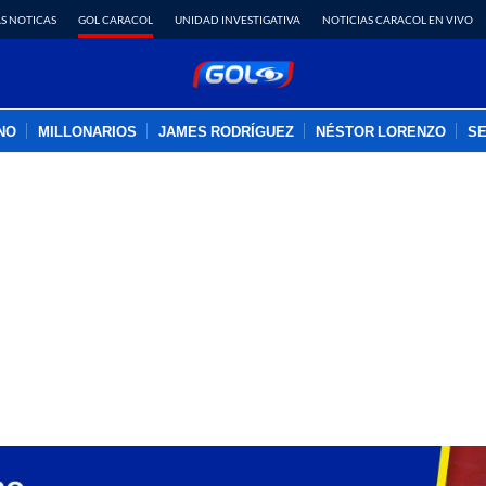
S NOTICAS
GOL CARACOL
UNIDAD INVESTIGATIVA
NOTICIAS CARACOL EN VIVO
INO
MILLONARIOS
JAMES RODRÍGUEZ
NÉSTOR LORENZO
SE
PUBLICIDAD