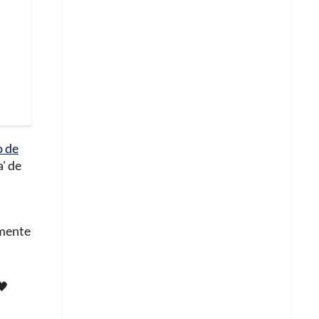
o de
' de
amente
🖤