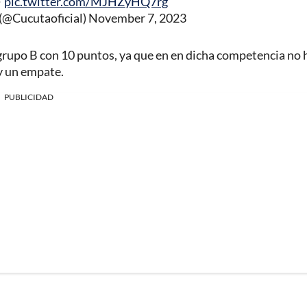
️
pic.twitter.com/MJHZyHQ7rg
(@Cucutaoficial)
November 7, 2023
l grupo B con 10 puntos, ya que en en dicha competencia no 
y un empate.
PUBLICIDAD