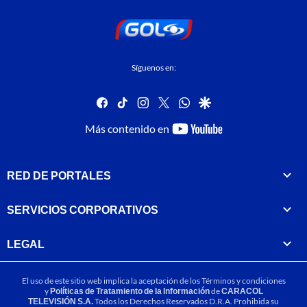
Síguenos en:
facebook
tiktok
instagram
twitter
whatsapp
google
youtube-
Más contenido en
footer
RED DE PORTALES
SERVICIOS CORPORATIVOS
LEGAL
El uso de este sitio web implica la aceptación de los
Términos y condiciones
y
Políticas de Tratamiento de la Información
de
CARACOL
TELEVISIÓN S.A.
Todos los Derechos Reservados D.R.A. Prohibida su