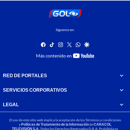
Síguenos en:
facebook
tiktok
instagram
twitter
whatsapp
google
youtube-
Más contenido en
footer
RED DE PORTALES
SERVICIOS CORPORATIVOS
LEGAL
El uso de este sitio web implica la aceptación de los
Términos y condiciones
y
Políticas de Tratamiento de la Información
de
CARACOL
TELEVISIÓN S.A.
Todos los Derechos Reservados D.R.A. Prohibida su