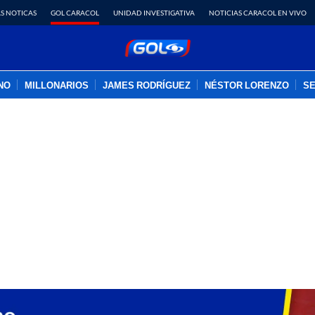
S NOTICAS
GOL CARACOL
UNIDAD INVESTIGATIVA
NOTICIAS CARACOL EN VIVO
INO
MILLONARIOS
JAMES RODRÍGUEZ
NÉSTOR LORENZO
SE
PUBLICIDAD