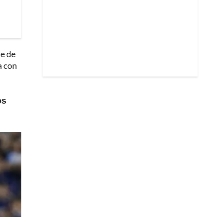
de de
a con
os