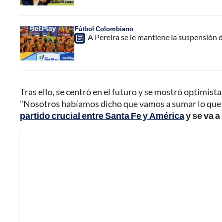
Fútbol Colombiano
A Pereira se le mantiene la suspensión 
Tras ello, se centró en el futuro y se mostró optimista 
"Nosotros habíamos dicho que vamos a sumar lo que 
partido crucial entre Santa Fe y América
y se va a