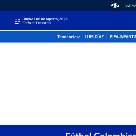
ÚLTIMA
jueves 06 de agosto, 2026
Todo en Deportes
Tendencias:
LUIS DÍAZ
FIFA-INFANT