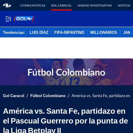
ÚLTIMAS NOTICAS
GOL CARACOL
UNIDAD INVESTIGATIVA
NOTICIAS
Tendencias:
LUIS DÍAZ
FIFA-INFANTINO
MILLONARIOS
JAM
PUBLICIDAD
/
/
Gol Caracol
Fútbol Colombiano
América vs. Santa Fe, partidazo en e
América vs. Santa Fe, partidazo en
el Pascual Guerrero por la punta de
la Liga Betplay II