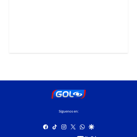
Síguenos en:
facebook
tiktok
instagram
twitter
whatsapp
google