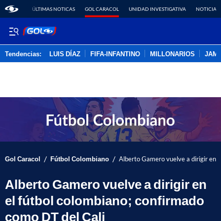
ÚLTIMAS NOTICAS
GOL CARACOL
UNIDAD INVESTIGATIVA
NOTICIAS
Tendencias:
LUIS DÍAZ
FIFA-INFANTINO
MILLONARIOS
JAM
PUBLICIDAD
/
/
Gol Caracol
Fútbol Colombiano
Alberto Gamero vuelve a dirigir en e
Alberto Gamero vuelve a dirigir en
el fútbol colombiano; confirmado
como DT del Cali