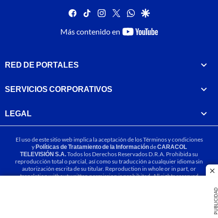
facebook
tiktok
instagram
twitter
whatsapp
google
youtube-
Más contenido en
footer
RED DE PORTALES
SERVICIOS CORPORATIVOS
LEGAL
El uso de este sitio web implica la aceptación de los
Términos y condiciones
y
Políticas de Tratamiento de la Información
de
CARACOL
TELEVISIÓN S.A.
Todos los Derechos Reservados D.R.A. Prohibida su
reproducción total o parcial, así como su traducción a cualquier idioma sin
autorización escrita de su titular. Reproduction in whole or in part, or
cl
translation without written permission is prohibited. All rights reserved
2025.
PUBLICIDA
MIEMBRO DE: