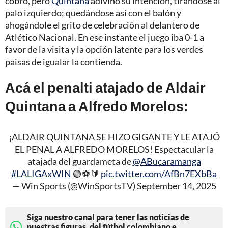
cobro, pero
Quintana
adivinó su intención, tirándose al
palo izquierdo; quedándose así con el balón y
ahogándole el grito de celebración al delantero de
Atlético Nacional. En ese instante el juego iba 0-1 a
favor de la visita y la opción latente para los verdes
paisas de igualar la contienda.
Acá el penalti atajado de Aldair
Quintana a Alfredo Morelos:
¡ALDAIR QUINTANA SE HIZO GIGANTE Y LE ATAJÓ
EL PENAL A ALFREDO MORELOS! Espectacular la
atajada del guardameta de
@ABucaramanga
#LALIGAxWIN
🟢⚽🔰
pic.twitter.com/AfBn7EXbBa
— Win Sports (@WinSportsTV)
September 14, 2025
Siga nuestro canal para tener las noticias de
nuestras figuras, del fútbol colombiano e