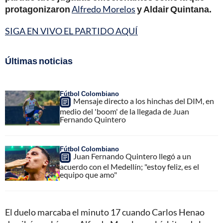
protagonizaron
Alfredo Morelos
y Aldair Quintana.
SIGA EN VIVO EL PARTIDO AQUÍ
Últimas noticias
Fútbol Colombiano
Mensaje directo a los hinchas del DIM, en
medio del 'boom' de la llegada de Juan
Fernando Quintero
Fútbol Colombiano
Juan Fernando Quintero llegó a un
acuerdo con el Medellín; "estoy feliz, es el
equipo que amo"
El duelo marcaba el minuto 17 cuando Carlos Henao