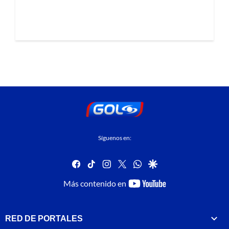
Síguenos en:
facebook
tiktok
instagram
twitter
whatsapp
google
youtube-
Más contenido en
footer
RED DE PORTALES