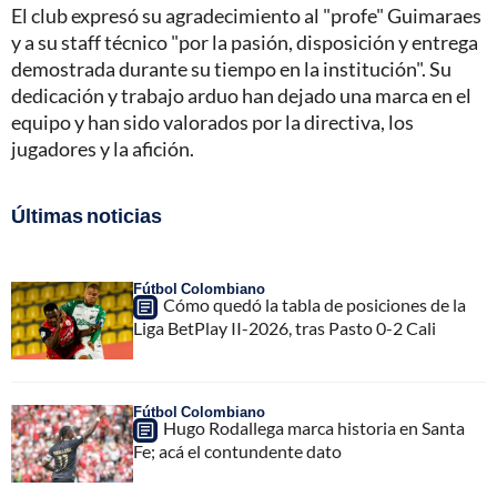
El club expresó su agradecimiento al "profe" Guimaraes
y a su staff técnico "por la pasión, disposición y entrega
demostrada durante su tiempo en la institución". Su
dedicación y trabajo arduo han dejado una marca en el
equipo y han sido valorados por la directiva, los
jugadores y la afición.
Últimas noticias
Fútbol Colombiano
Cómo quedó la tabla de posiciones de la
Liga BetPlay II-2026, tras Pasto 0-2 Cali
Fútbol Colombiano
Hugo Rodallega marca historia en Santa
Fe; acá el contundente dato