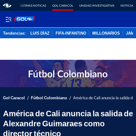
ÚLTIMAS NOTICAS
GOL CARACOL
UNIDAD INVESTIGATIVA
NOTICIAS
Tendencias:
LUIS DÍAZ
FIFA-INFANTINO
MILLONARIOS
JAM
PUBLICIDAD
/
/
Gol Caracol
Fútbol Colombiano
América de Cali anuncia la salida d
América de Cali anuncia la salida de
Alexandre Guimaraes como
director técnico