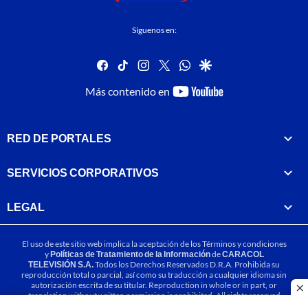
Síguenos en:
facebook
tiktok
instagram
twitter
whatsapp
google
youtube-
Más contenido en
footer
RED DE PORTALES
SERVICIOS CORPORATIVOS
LEGAL
El uso de este sitio web implica la aceptación de los
Términos y condiciones
y
Políticas de Tratamiento de la Información
de
CARACOL
TELEVISIÓN S.A.
Todos los Derechos Reservados D.R.A. Prohibida su
reproducción total o parcial, así como su traducción a cualquier idioma sin
autorización escrita de su titular. Reproduction in whole or in part, or
cl
translation without written permission is prohibited. All rights reserved
2025.