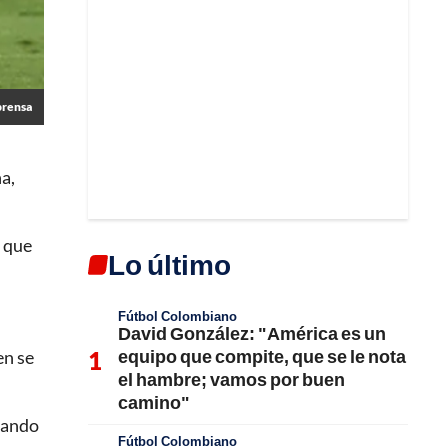
prensa
a,
 que
Lo último
Fútbol Colombiano
David González: "América es un
equipo que compite, que se le nota
en se
el hambre; vamos por buen
camino"
dando
Fútbol Colombiano