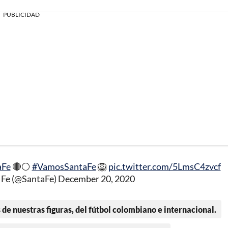
PUBLICIDAD
aFe
🔴⚪
#VamosSantaFe
🦁
pic.twitter.com/5LmsC4zvcf
 Fe (@SantaFe)
December 20, 2020
 de nuestras figuras, del fútbol colombiano e internacional.