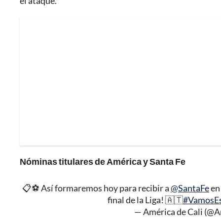
el ataque.
Nóminas titulares de América y Santa Fe
📋⚽ Así formaremos hoy para recibir a
@SantaFe
en 
final de la Liga! 🇦🇹
#VamosEs
— América de Cali (@