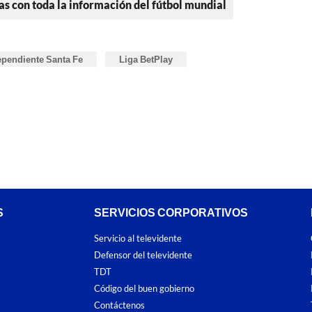
as con toda la información del fútbol mundial
ependiente Santa Fe
Liga BetPlay
S
SERVICIOS CORPORATIVOS
Servicio al televidente
Defensor del televidente
TDT
Código del buen gobierno
Contáctenos