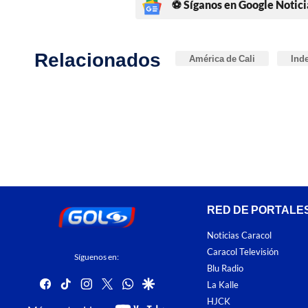
⚽ Síganos en Google Notici
Relacionados
América de Cali
Ind
RED DE PORTALE
Noticias Caracol
Caracol Televisión
Síguenos en:
Blu Radio
facebook
tiktok
instagram
twitter
whatsapp
google
La Kalle
HJCK