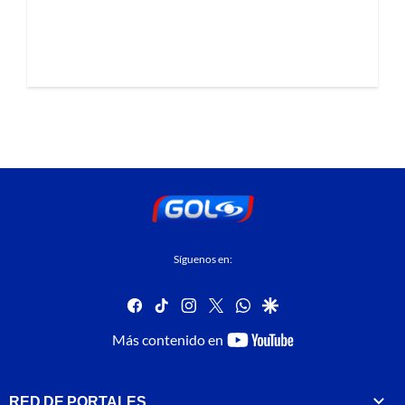
Síguenos en:
facebook
tiktok
instagram
twitter
whatsapp
google
youtube-
Más contenido en
footer
RED DE PORTALES