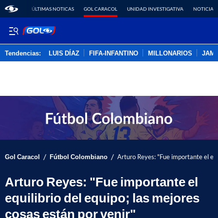
ÚLTIMAS NOTICAS
GOL CARACOL
UNIDAD INVESTIGATIVA
NOTICIAS
Tendencias:
LUIS DÍAZ
FIFA-INFANTINO
MILLONARIOS
JAM
PUBLICIDAD
/
/
Gol Caracol
Fútbol Colombiano
Arturo Reyes: "Fue importante el equ
Arturo Reyes: "Fue importante el
equilibrio del equipo; las mejores
cosas están por venir"