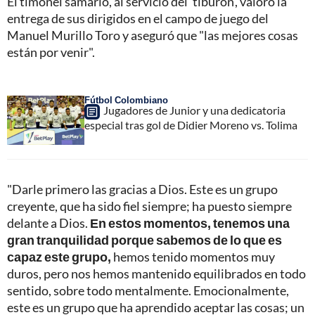
El timonel samario, al servicio del 'tiburón', valoró la
entrega de sus dirigidos en el campo de juego del
Manuel Murillo Toro y aseguró que "las mejores cosas
están por venir".
Fútbol Colombiano
Jugadores de Junior y una dedicatoria
especial tras gol de Didier Moreno vs. Tolima
"Darle primero las gracias a Dios. Este es un grupo
creyente, que ha sido fiel siempre; ha puesto siempre
delante a Dios.
En estos momentos, tenemos una
gran tranquilidad porque sabemos de lo que es
capaz este grupo,
hemos tenido momentos muy
duros, pero nos hemos mantenido equilibrados en todo
sentido, sobre todo mentalmente. Emocionalmente,
este es un grupo que ha aprendido aceptar las cosas; un