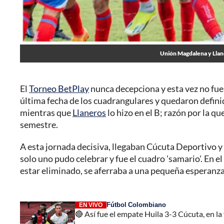
Unión Magdalena y Llane
El
Torneo BetPlay
nunca decepciona y esta vez no fue 
última fecha de los cuadrangulares y quedaron definid
mientras que
Llaneros
lo hizo en el B; razón por la q
semestre.
A esta jornada decisiva, llegaban Cúcuta Deportivo y 
solo uno pudo celebrar y fue el cuadro 'samario'. En el
estar eliminado, se aferraba a una pequeña esperanza po
Fútbol Colombiano
EN VIVO
🔴 Así fue el empate Huila 3-3 Cúcuta, en la