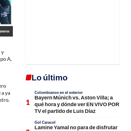
laneros
 y
upo A,
Lo último
ero
 a ya
Colombianos en el exterior
Bayern Múnich vs. Aston Villa; a
otro.
qué hora y dónde ver EN VIVO POR
TV el partido de Luis Díaz
Gol Caracol
Lamine Yamal no para de disfrutar