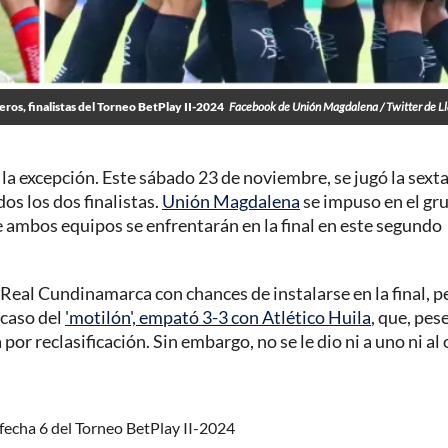
ros, finalistas del Torneo BetPlay II-2024
Facebook de Unión Magdalena / Twitter de L
la excepción. Este sábado 23 de noviembre, se jugó la sexta
os los dos finalistas.
Unión Magdalena
se impuso en el gr
ue ambos equipos se enfrentarán en la final en este segundo
Real Cundinamarca con chances de instalarse en la final, p
 caso del
'motilón', empató 3-3 con Atlético Huila
, que, pese
r reclasificación. Sin embargo, no se le dio ni a uno ni al 
 fecha 6 del Torneo BetPlay II-2024