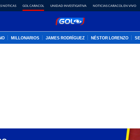
S NOTICAS
GOL CARACOL
UNIDAD INVESTIGATIVA
NOTICIAS CARACOL EN VIVO
INO
MILLONARIOS
JAMES RODRÍGUEZ
NÉSTOR LORENZO
SE
PUBLICIDAD