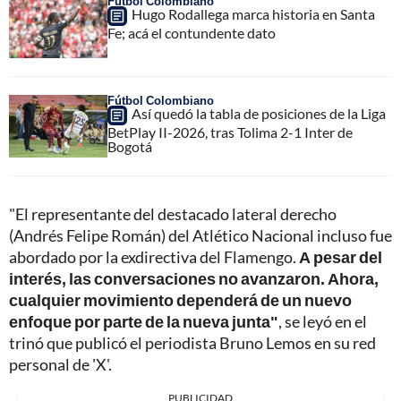
Fútbol Colombiano
Hugo Rodallega marca historia en Santa
Fe; acá el contundente dato
Fútbol Colombiano
Así quedó la tabla de posiciones de la Liga
BetPlay II-2026, tras Tolima 2-1 Inter de
Bogotá
"El representante del destacado lateral derecho
(Andrés Felipe Román) del Atlético Nacional incluso fue
abordado por la exdirectiva del Flamengo.
A pesar del
interés, las conversaciones no avanzaron. Ahora,
cualquier movimiento dependerá de un nuevo
enfoque por parte de la nueva junta"
, se leyó en el
trinó que publicó el periodista Bruno Lemos en su red
personal de 'X'.
PUBLICIDAD