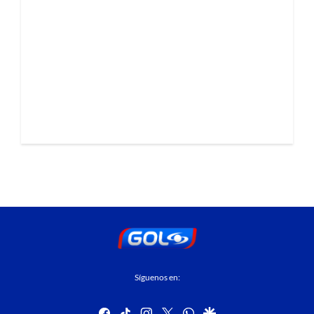
Síguenos en:
facebook
tiktok
instagram
twitter
whatsapp
google