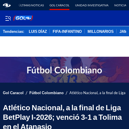
ÚLTIMAS NOTICAS
GOL CARACOL
UNIDAD INVESTIGATIVA
NOTICIAS
Tendencias:
LUIS DÍAZ
FIFA-INFANTINO
MILLONARIOS
JAM
PUBLICIDAD
/
/
Gol Caracol
Fútbol Colombiano
Atlético Nacional, a la final de Liga
Atlético Nacional, a la final de Liga
BetPlay I-2026; venció 3-1 a Tolima
en el Atanasio