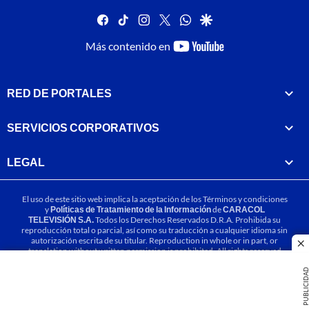
facebook
tiktok
instagram
twitter
whatsapp
google
youtube-
Más contenido en
footer
RED DE PORTALES
SERVICIOS CORPORATIVOS
LEGAL
El uso de este sitio web implica la aceptación de los
Términos y condiciones
y
Políticas de Tratamiento de la Información
de
CARACOL
TELEVISIÓN S.A.
Todos los Derechos Reservados D.R.A. Prohibida su
reproducción total o parcial, así como su traducción a cualquier idioma sin
autorización escrita de su titular. Reproduction in whole or in part, or
cl
translation without written permission is prohibited. All rights reserved
2025.
PUBLICIDA
MIEMBRO DE: