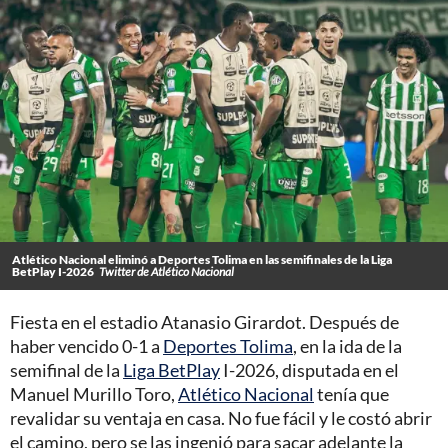
Atlético Nacional eliminó a Deportes Tolima en las semifinales de la Liga
BetPlay I-2026
Twitter de Atlético Nacional
Fiesta en el estadio Atanasio Girardot. Después de
haber vencido 0-1 a
Deportes Tolima
, en la ida de la
semifinal de la
Liga BetPlay
I-2026, disputada en el
Manuel Murillo Toro,
Atlético Nacional
tenía que
revalidar su ventaja en casa. No fue fácil y le costó abrir
el camino, pero se las ingenió para sacar adelante la