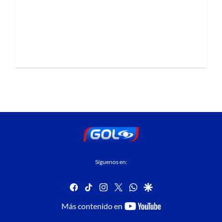
Síguenos en:
facebook
tiktok
instagram
twitter
whatsapp
google
youtube-
Más contenido en
footer