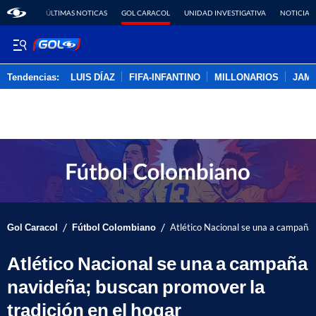
ÚLTIMAS NOTICAS
GOL CARACOL
UNIDAD INVESTIGATIVA
NOTICIAS
Tendencias:
LUIS DÍAZ
FIFA-INFANTINO
MILLONARIOS
JAM
PUBLICIDAD
/
/
Gol Caracol
Fútbol Colombiano
Atlético Nacional se una a campaña 
Atlético Nacional se una a campaña
navideña; buscan promover la
tradición en el hogar