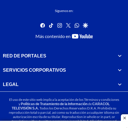
Síguenos en:
facebook
tiktok
instagram
twitter
whatsapp
google
youtube-
Más contenido en
footer
RED DE PORTALES
SERVICIOS CORPORATIVOS
LEGAL
El uso de este sitio web implica la aceptación de los
Términos y condiciones
y
Políticas de Tratamiento de la Información
de
CARACOL
TELEVISIÓN S.A.
Todos los Derechos Reservados D.R.A. Prohibida su
reproducción total o parcial, así como su traducción a cualquier idioma sin
autorización escrita de su titular. Reproduction in whole or in part, or
cl
translation without written permission is prohibited. All rights reserved
2025.