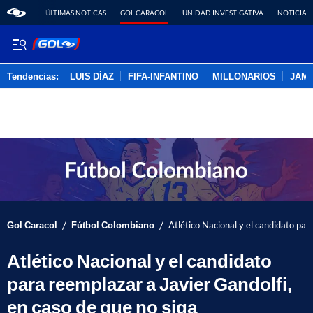
ÚLTIMAS NOTICAS
GOL CARACOL
UNIDAD INVESTIGATIVA
NOTICIAS
Tendencias:
LUIS DÍAZ
FIFA-INFANTINO
MILLONARIOS
JAM
PUBLICIDAD
/
/
Gol Caracol
Fútbol Colombiano
Atlético Nacional y el candidato par
Atlético Nacional y el candidato
para reemplazar a Javier Gandolfi,
en caso de que no siga