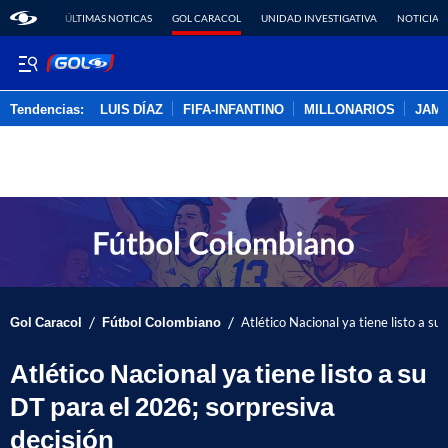
ÚLTIMAS NOTICAS
GOL CARACOL
UNIDAD INVESTIGATIVA
NOTICIAS
Tendencias:
LUIS DÍAZ
FIFA-INFANTINO
MILLONARIOS
JAM
PUBLICIDAD
/
/
Gol Caracol
Fútbol Colombiano
Atlético Nacional ya tiene listo a su
Atlético Nacional ya tiene listo a su
DT para el 2026; sorpresiva
decisión