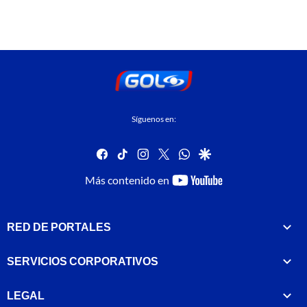
Síguenos en:
facebook
tiktok
instagram
twitter
whatsapp
google
youtube-
Más contenido en
footer
RED DE PORTALES
SERVICIOS CORPORATIVOS
LEGAL