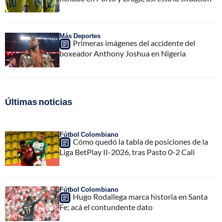
Más Deportes
Primeras imágenes del accidente del
boxeador Anthony Joshua en Nigeria
Últimas noticias
Fútbol Colombiano
Cómo quedó la tabla de posiciones de la
Liga BetPlay II-2026, tras Pasto 0-2 Cali
Fútbol Colombiano
Hugo Rodallega marca historia en Santa
Fe; acá el contundente dato