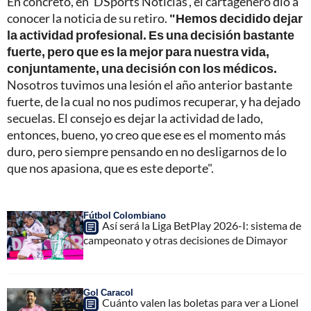
En concreto, en 'DSports Noticias', el cartagenero dio a
conocer la noticia de su retiro.
"Hemos decidido dejar
la actividad profesional. Es una decisión bastante
fuerte, pero que es la mejor para nuestra vida,
conjuntamente, una decisión con los médicos.
Nosotros tuvimos una lesión el año anterior bastante
fuerte, de la cual no nos pudimos recuperar, y ha dejado
secuelas. El consejo es dejar la actividad de lado,
entonces, bueno, yo creo que ese es el momento más
duro, pero siempre pensando en no desligarnos de lo
que nos apasiona, que es este deporte".
Fútbol Colombiano
Así será la Liga BetPlay 2026-I: sistema de
campeonato y otras decisiones de Dimayor
Gol Caracol
Cuánto valen las boletas para ver a Lionel