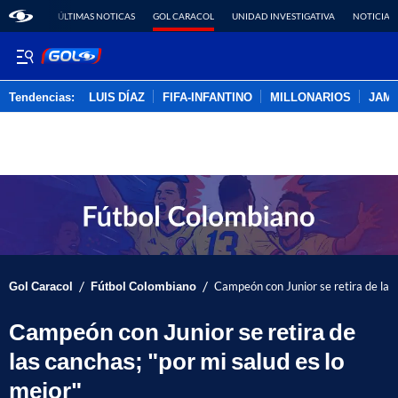
ÚLTIMAS NOTICAS
GOL CARACOL
UNIDAD INVESTIGATIVA
NOTICIAS
Tendencias:
LUIS DÍAZ
FIFA-INFANTINO
MILLONARIOS
JAM
PUBLICIDAD
/
/
Gol Caracol
Fútbol Colombiano
Campeón con Junior se retira de las 
Campeón con Junior se retira de
las canchas; "por mi salud es lo
mejor"