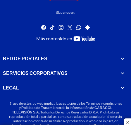
Síguenos en:
facebook
tiktok
instagram
twitter
whatsapp
google
youtube-
Más contenido en
footer
RED DE PORTALES
SERVICIOS CORPORATIVOS
LEGAL
El uso de este sitio web implica la aceptación de los
Términos y condiciones
y
Políticas de Tratamiento de la Información
de
CARACOL
TELEVISIÓN S.A.
Todos los Derechos Reservados D.R.A. Prohibida su
reproducción total o parcial, así como su traducción a cualquier idioma sin
autorización escrita de su titular. Reproduction in whole or in part, or
cl
translation without written permission is prohibited. All rights reserved
2025.