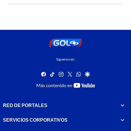
Síguenos en:
facebook
tiktok
instagram
twitter
whatsapp
google
youtube-
Más contenido en
footer
RED DE PORTALES
SERVICIOS CORPORATIVOS