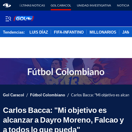
ÚLTIMAS NOTICAS
GOL CARACOL
UNIDAD INVESTIGATIVA
NOTICIAS
Tendencias:
LUIS DÍAZ
FIFA-INFANTINO
MILLONARIOS
JAM
PUBLICIDAD
/
/
Gol Caracol
Fútbol Colombiano
Carlos Bacca: "Mi objetivo es alcan
Carlos Bacca: "Mi objetivo es
alcanzar a Dayro Moreno, Falcao y
a todos lo que pueda"