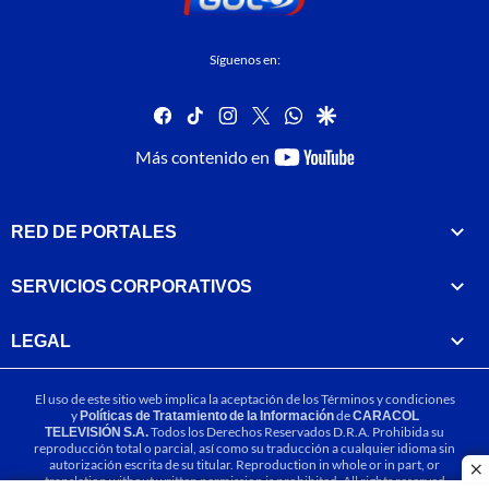
Síguenos en:
facebook
tiktok
instagram
twitter
whatsapp
google
youtube-
Más contenido en
footer
RED DE PORTALES
SERVICIOS CORPORATIVOS
LEGAL
El uso de este sitio web implica la aceptación de los
Términos y condiciones
y
Políticas de Tratamiento de la Información
de
CARACOL
TELEVISIÓN S.A.
Todos los Derechos Reservados D.R.A. Prohibida su
reproducción total o parcial, así como su traducción a cualquier idioma sin
autorización escrita de su titular. Reproduction in whole or in part, or
cl
translation without written permission is prohibited. All rights reserved