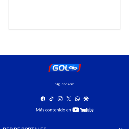
Síguenos en:
facebook
tiktok
instagram
twitter
whatsapp
google
youtube-
Más contenido en
footer