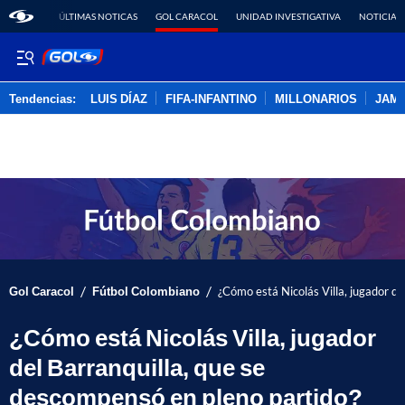
ÚLTIMAS NOTICAS
GOL CARACOL
UNIDAD INVESTIGATIVA
NOTICIAS
Tendencias:
LUIS DÍAZ
FIFA-INFANTINO
MILLONARIOS
JAM
PUBLICIDAD
/
/
Gol Caracol
Fútbol Colombiano
¿Cómo está Nicolás Villa, jugador de
¿Cómo está Nicolás Villa, jugador
del Barranquilla, que se
descompensó en pleno partido?