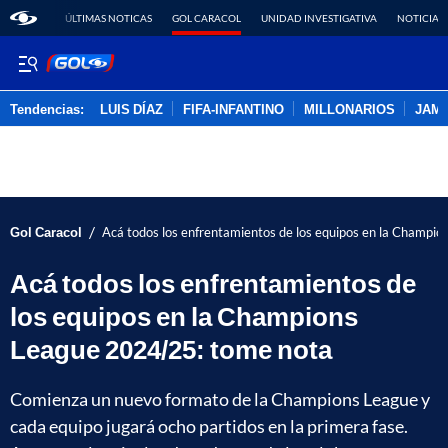
ÚLTIMAS NOTICAS
GOL CARACOL
UNIDAD INVESTIGATIVA
NOTICIAS
Tendencias:
LUIS DÍAZ
FIFA-INFANTINO
MILLONARIOS
JAM
PUBLICIDAD
/
Gol Caracol
Acá todos los enfrentamientos de los equipos en la Champi
Acá todos los enfrentamientos de
los equipos en la Champions
League 2024/25: tome nota
Comienza un nuevo formato de la Champions League y
cada equipo jugará ocho partidos en la primera fase.