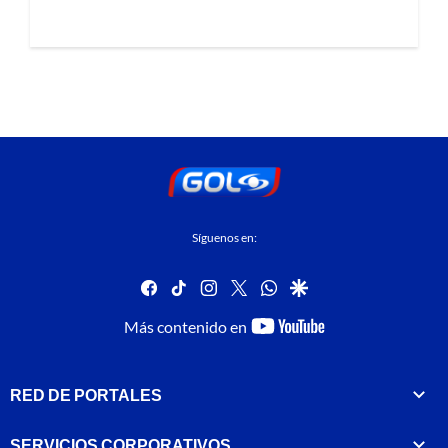
Síguenos en:
facebook
tiktok
instagram
twitter
whatsapp
google
youtube-
Más contenido en
footer
RED DE PORTALES
SERVICIOS CORPORATIVOS