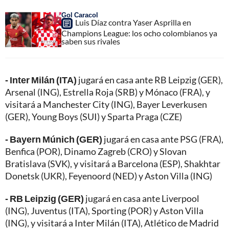
Gol Caracol
Luis Díaz contra Yaser Asprilla en
Champions League: los ocho colombianos ya
saben sus rivales
- Inter Milán (ITA)
jugará en casa ante RB Leipzig (GER),
Arsenal (ING), Estrella Roja (SRB) y Mónaco (FRA), y
visitará a Manchester City (ING), Bayer Leverkusen
(GER), Young Boys (SUI) y Sparta Praga (CZE)
- Bayern Múnich (GER)
jugará en casa ante PSG (FRA),
Benfica (POR), Dinamo Zagreb (CRO) y Slovan
Bratislava (SVK), y visitará a Barcelona (ESP), Shakhtar
Donetsk (UKR), Feyenoord (NED) y Aston Villa (ING)
- RB Leipzig (GER)
jugará en casa ante Liverpool
(ING), Juventus (ITA), Sporting (POR) y Aston Villa
(ING), y visitará a Inter Milán (ITA), Atlético de Madrid