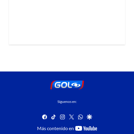
Síguenos en:
facebook
tiktok
instagram
twitter
whatsapp
google
youtube-
Más contenido en
footer