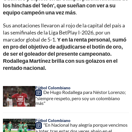
los hinchas del 'león', que sueñan con ver a su
equipo campeón una vez más
.
Sus anotaciones llevaron al rojo de la capital del país a
las semifinales de la Liga BetPlay I-2026, por un
marcador global de 5-1.
Y en la renta personal, sumó
en pro del objetivo de adjudicarse el botín de oro,
de ser el goleador del presente campeonato.
Rodallega Martínez brilla con sus golazos en el
rentado nacional.
Fútbol Colombiano
De Hugo Rodallega para Néstor Lorenzo;
"siempre respeto, pero soy un colombiano
más"
Fútbol Colombiano
"En Nacional hay alegría porque vencimos
a Inter, tras estar dos veces abajo en el