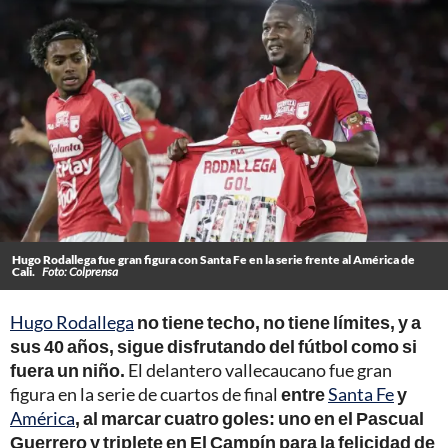
Hugo Rodallega fue gran figura con Santa Fe en la serie frente al América de
Cali.
Foto: Colprensa
Hugo Rodallega
no tiene techo, no tiene límites, y a
sus 40 años, sigue disfrutando del fútbol como si
fuera un niño.
El delantero vallecaucano fue gran
figura en la serie de cuartos de final
entre
Santa Fe
y
América
, al marcar cuatro goles: uno en el Pascual
Guerrero y triplete en El Campín para la felicidad de