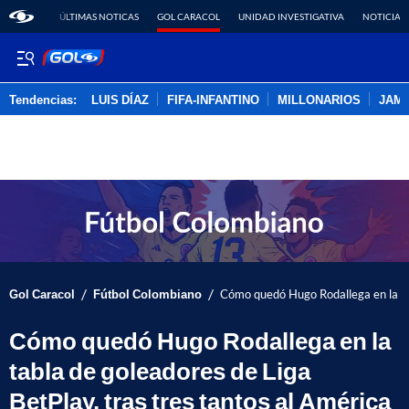
ÚLTIMAS NOTICAS
GOL CARACOL
UNIDAD INVESTIGATIVA
NOTICIAS
Tendencias:
LUIS DÍAZ
FIFA-INFANTINO
MILLONARIOS
JAM
PUBLICIDAD
/
/
Gol Caracol
Fútbol Colombiano
Cómo quedó Hugo Rodallega en la tab
Cómo quedó Hugo Rodallega en la
tabla de goleadores de Liga
BetPlay, tras tres tantos al América