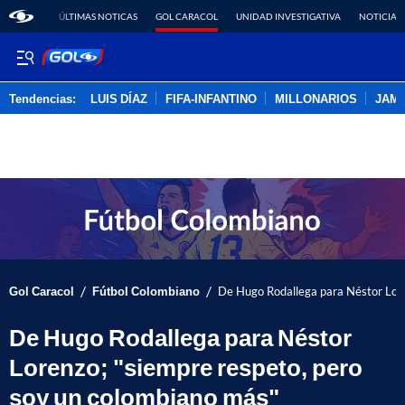
ÚLTIMAS NOTICAS
GOL CARACOL
UNIDAD INVESTIGATIVA
NOTICIAS
Tendencias:
LUIS DÍAZ
FIFA-INFANTINO
MILLONARIOS
JAM
PUBLICIDAD
/
/
Gol Caracol
Fútbol Colombiano
De Hugo Rodallega para Néstor Lore
De Hugo Rodallega para Néstor
Lorenzo; "siempre respeto, pero
soy un colombiano más"