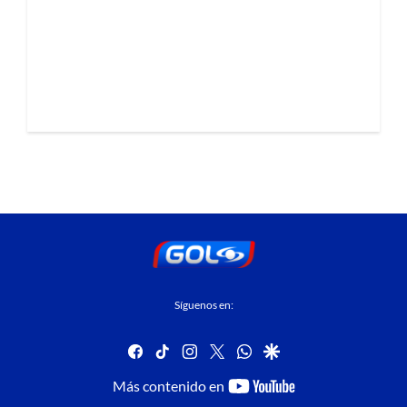
Síguenos en:
facebook
tiktok
instagram
twitter
whatsapp
google
youtube-
Más contenido en
footer