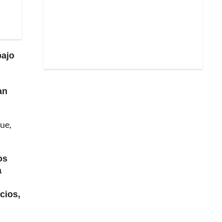
bajo
an
que,
os
a
cios,