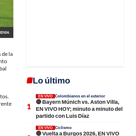
ENSA.
 de la
unto
bal
Lo último
tos.
Colombianos en el exterior
EN VIVO
🔴 Bayern Múnich vs. Aston Villa,
rente
EN VIVO HOY; minuto a minuto del
partido con Luis Díaz
Ciclismo
EN VIVO
🔴 Vuelta a Burgos 2026, EN VIVO