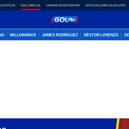
S NOTICAS
GOL CARACOL
UNIDAD INVESTIGATIVA
NOTICIAS CARACOL EN VIVO
INO
MILLONARIOS
JAMES RODRÍGUEZ
NÉSTOR LORENZO
SE
PUBLICIDAD