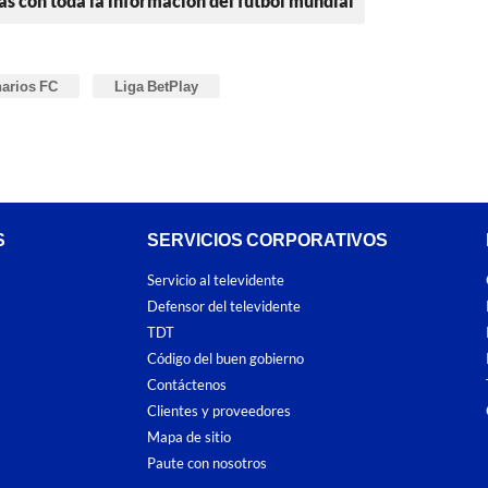
as con toda la información del fútbol mundial
narios FC
Liga BetPlay
S
SERVICIOS CORPORATIVOS
Servicio al televidente
Defensor del televidente
TDT
Código del buen gobierno
Contáctenos
Clientes y proveedores
Mapa de sitio
Paute con nosotros