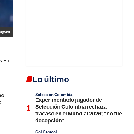
stagram
 y en
Lo último
mo
Selección Colombia
Experimentado jugador de
a
Selección Colombia rechaza
fracaso en el Mundial 2026; "no fue
decepción"
Gol Caracol