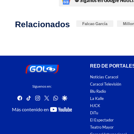
⚽ Síganos en Google Notici
Relacionados
Falcao García
Millo
RED DE PORTALE
Noticias Caracol
Caracol Televisión
Síguenos en:
Blu Radio
facebook
tiktok
instagram
twitter
whatsapp
google
La Kalle
HJCK
youtube-
Más contenido en
DiTu
footer
El Espectador
Teatro Mayor