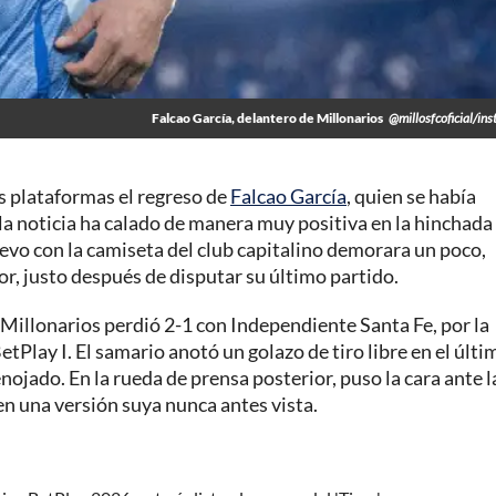
Falcao García, delantero de Millonarios
@millosfcoficial/in
s plataformas el regreso de
Falcao García
, quien se había
 la noticia ha calado de manera muy positiva en la hinchada
uevo con la camiseta del club capitalino demorara un poco,
r, justo después de disputar su último partido.
 Millonarios perdió 2-1 con Independiente Santa Fe, por la
etPlay I. El samario anotó un golazo de tiro libre en el últi
nojado. En la rueda de prensa posterior, puso la cara ante l
en una versión suya nunca antes vista.