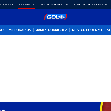
S NOTICAS
GOL CARACOL
UNIDAD INVESTIGATIVA
NOTICIAS CARACOL EN VIVO
INO
MILLONARIOS
JAMES RODRÍGUEZ
NÉSTOR LORENZO
SE
PUBLICIDAD