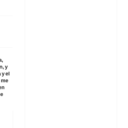
a,
n, y
 y el
o me
en
de