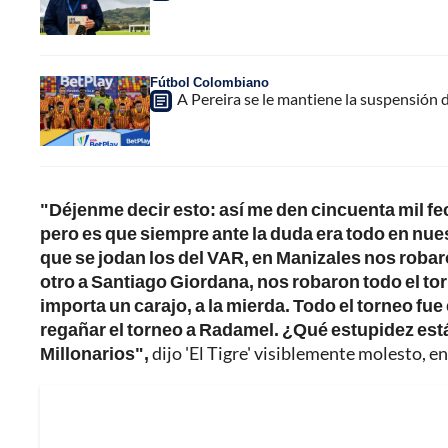
Fútbol Colombiano
A Pereira se le mantiene la suspensión 
"Déjenme decir esto: así me den cincuenta mil fe
pero es que siempre ante la duda era todo en nue
que se jodan los del VAR, en Manizales nos robar
otro a Santiago Giordana, nos robaron todo el tor
importa un carajo, a la mierda. Todo el torneo fue
regañar el torneo a Radamel. ¿Qué estupidez está
Millonarios",
dijo 'El Tigre' visiblemente molesto, e