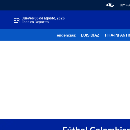
ÚLTIMA
jueves 06 de agosto, 2026
Todo en Deportes
Tendencias:
LUIS DÍAZ
FIFA-INFANT