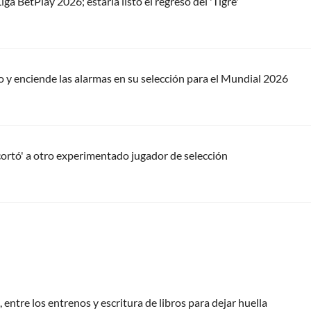
ga BetPlay 2026; estaría listo el regreso del 'Tigre'
o y enciende las alarmas en su selección para el Mundial 2026
cortó' a otro experimentado jugador de selección
 entre los entrenos y escritura de libros para dejar huella