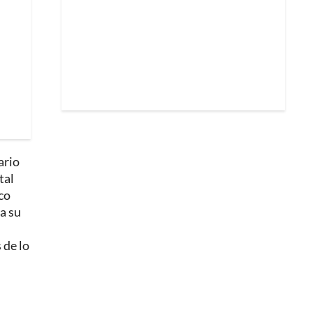
ario
tal
co
a su
n
 de lo