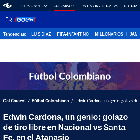
ÚLTIMAS NOTICAS
GOL CARACOL
UNIDAD INVESTIGATIVA
NOTICIAS
Tendencias:
LUIS DÍAZ
FIFA-INFANTINO
MILLONARIOS
JAM
PUBLICIDAD
/
/
Gol Caracol
Fútbol Colombiano
Edwin Cardona, un genio: golazo de t
Edwin Cardona, un genio: golazo
de tiro libre en Nacional vs Santa
Fe, en el Atanasio