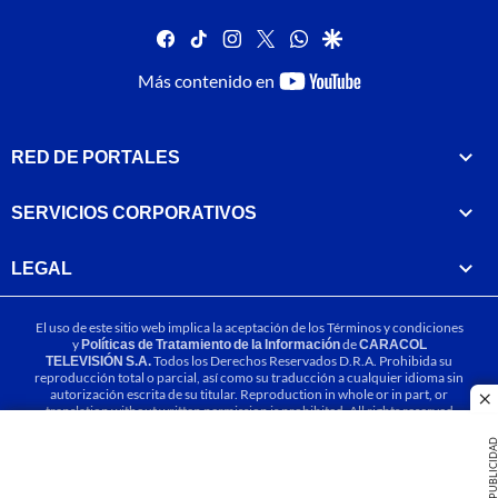
facebook
tiktok
instagram
twitter
whatsapp
google
youtube-
Más contenido en
footer
RED DE PORTALES
SERVICIOS CORPORATIVOS
LEGAL
El uso de este sitio web implica la aceptación de los
Términos y condiciones
y
Políticas de Tratamiento de la Información
de
CARACOL
TELEVISIÓN S.A.
Todos los Derechos Reservados D.R.A. Prohibida su
reproducción total o parcial, así como su traducción a cualquier idioma sin
autorización escrita de su titular. Reproduction in whole or in part, or
cl
translation without written permission is prohibited. All rights reserved
2025.
PUBLICIDA
MIEMBRO DE: