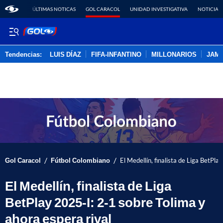
ÚLTIMAS NOTICAS
GOL CARACOL
UNIDAD INVESTIGATIVA
NOTICIAS
Tendencias:
LUIS DÍAZ
FIFA-INFANTINO
MILLONARIOS
JAM
PUBLICIDAD
/
/
Gol Caracol
Fútbol Colombiano
El Medellín, finalista de Liga BetPla
El Medellín, finalista de Liga
BetPlay 2025-I: 2-1 sobre Tolima y
ahora espera rival