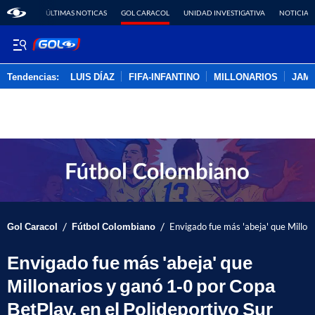
ÚLTIMAS NOTICAS
GOL CARACOL
UNIDAD INVESTIGATIVA
NOTICIAS
Tendencias:
LUIS DÍAZ
FIFA-INFANTINO
MILLONARIOS
JAM
PUBLICIDAD
/
/
Gol Caracol
Fútbol Colombiano
Envigado fue más 'abeja' que Millona
Envigado fue más 'abeja' que
Millonarios y ganó 1-0 por Copa
BetPlay, en el Polideportivo Sur