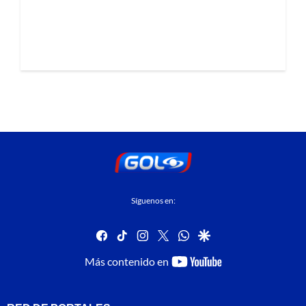
Síguenos en:
facebook
tiktok
instagram
twitter
whatsapp
google
youtube-
Más contenido en
footer