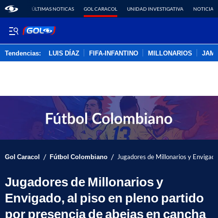
ÚLTIMAS NOTICAS
GOL CARACOL
UNIDAD INVESTIGATIVA
NOTICIAS
Tendencias:
LUIS DÍAZ
FIFA-INFANTINO
MILLONARIOS
JAM
PUBLICIDAD
/
/
Gol Caracol
Fútbol Colombiano
Jugadores de Millonarios y Envigado,
Jugadores de Millonarios y
Envigado, al piso en pleno partido
por presencia de abejas en cancha