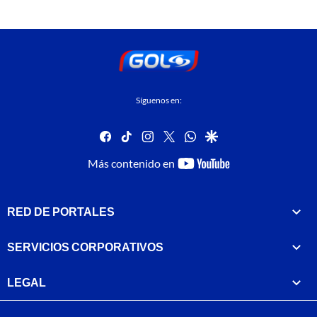
Síguenos en:
facebook
tiktok
instagram
twitter
whatsapp
google
youtube-
Más contenido en
footer
RED DE PORTALES
SERVICIOS CORPORATIVOS
LEGAL