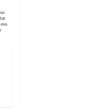
nos
tar
 eso
o