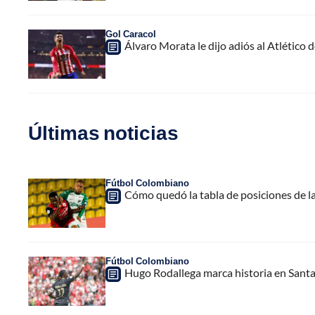
Gol Caracol
Álvaro Morata le dijo adiós al Atlético d
Últimas noticias
Fútbol Colombiano
Cómo quedó la tabla de posiciones de la
Fútbol Colombiano
Hugo Rodallega marca historia en Santa