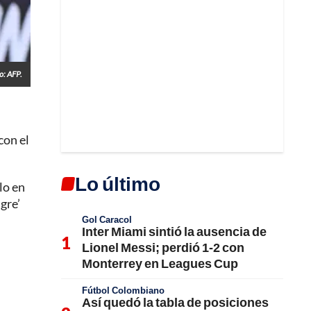
o: AFP.
con el
Lo último
lo en
gre’
Gol Caracol
Inter Miami sintió la ausencia de
Lionel Messi; perdió 1-2 con
Monterrey en Leagues Cup
Fútbol Colombiano
Así quedó la tabla de posiciones