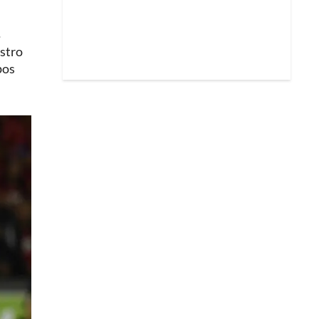
s
estro
pos