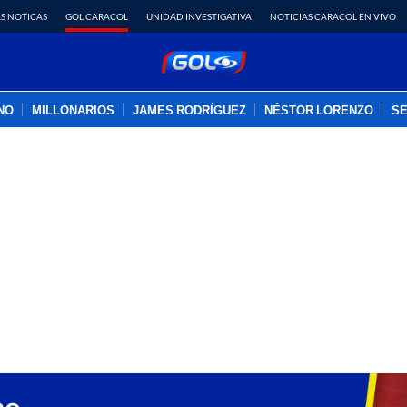
S NOTICAS
GOL CARACOL
UNIDAD INVESTIGATIVA
NOTICIAS CARACOL EN VIVO
INO
MILLONARIOS
JAMES RODRÍGUEZ
NÉSTOR LORENZO
SE
PUBLICIDAD