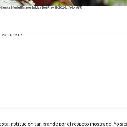
iente Medellín, por la Liga BetPlay II-2024.
Foto: AFP.
PUBLICIDAD
 esta institución tan grande por el respeto mostrado. Yo si