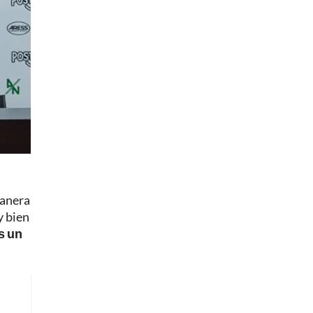
manera
y bien
s un