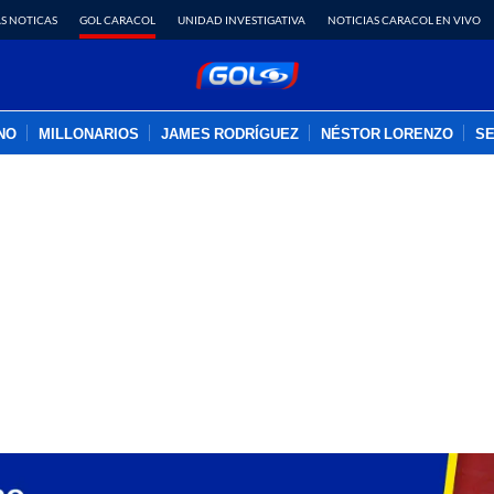
S NOTICAS
GOL CARACOL
UNIDAD INVESTIGATIVA
NOTICIAS CARACOL EN VIVO
INO
MILLONARIOS
JAMES RODRÍGUEZ
NÉSTOR LORENZO
SE
PUBLICIDAD