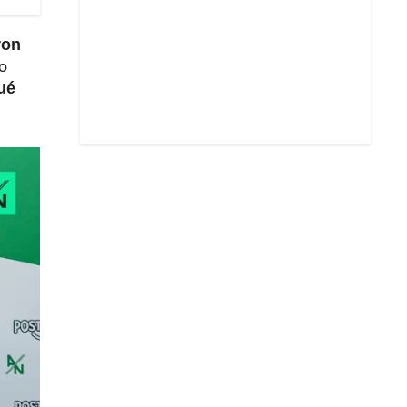
ron
no
ué