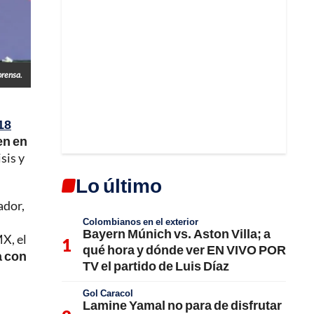
prensa.
18
en en
sis y
Lo último
ador,
Colombianos en el exterior
Bayern Múnich vs. Aston Villa; a
X, el
qué hora y dónde ver EN VIVO POR
a con
TV el partido de Luis Díaz
Gol Caracol
Lamine Yamal no para de disfrutar