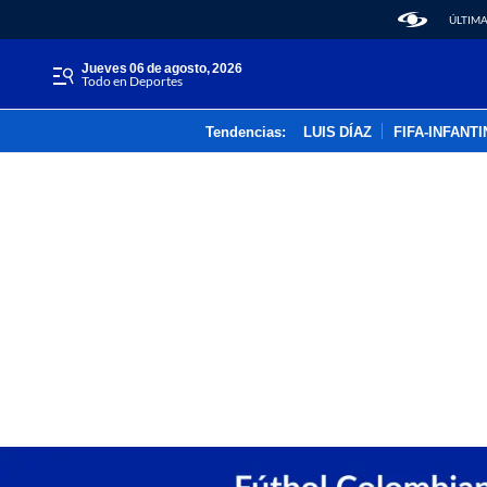
ÚLTIMA
jueves 06 de agosto, 2026
Todo en Deportes
Tendencias:
LUIS DÍAZ
FIFA-INFANT