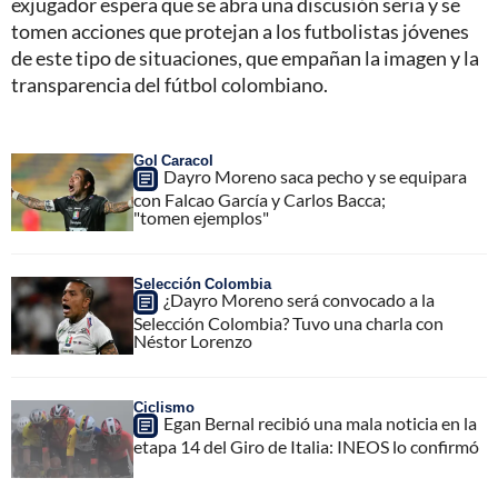
exjugador espera que se abra una discusión seria y se
tomen acciones que protejan a los futbolistas jóvenes
de este tipo de situaciones, que empañan la imagen y la
transparencia del fútbol colombiano.
Gol Caracol
Dayro Moreno saca pecho y se equipara
con Falcao García y Carlos Bacca;
"tomen ejemplos"
Selección Colombia
¿Dayro Moreno será convocado a la
Selección Colombia? Tuvo una charla con
Néstor Lorenzo
Ciclismo
Egan Bernal recibió una mala noticia en la
etapa 14 del Giro de Italia: INEOS lo confirmó