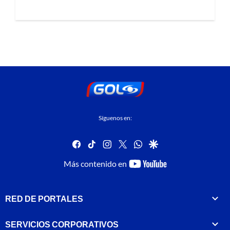
Síguenos en:
facebook
tiktok
instagram
twitter
whatsapp
google
youtube-
Más contenido en
footer
RED DE PORTALES
SERVICIOS CORPORATIVOS