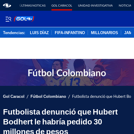
ÚLTIMAS NOTICAS
GOL CARACOL
UNIDAD INVESTIGATIVA
NOTICIAS
Tendencias:
LUIS DÍAZ
FIFA-INFANTINO
MILLONARIOS
JAM
PUBLICIDAD
/
/
Gol Caracol
Fútbol Colombiano
Futbolista denunció que Hubert Bodh
Futbolista denunció que Hubert
Bodhert le habría pedido 30
millones de pesos