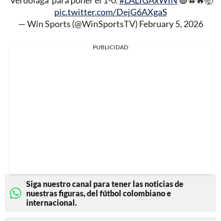
'Verdolaga' para poner el 1-0.
#LALIGAxWIN
🟢⚽🔥🤯
pic.twitter.com/DejG6AXgaS
— Win Sports (@WinSportsTV)
February 5, 2026
PUBLICIDAD
Siga nuestro canal para tener las noticias de
nuestras figuras, del fútbol colombiano e
internacional.