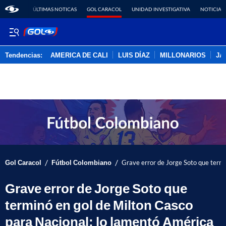
ÚLTIMAS NOTICAS
GOL CARACOL
UNIDAD INVESTIGATIVA
NOTICIAS
Tendencias:
AMERICA DE CALI
LUIS DÍAZ
MILLONARIOS
JA
PUBLICIDAD
/
/
Gol Caracol
Fútbol Colombiano
Grave error de Jorge Soto que termi
Grave error de Jorge Soto que
terminó en gol de Milton Casco
para Nacional; lo lamentó América