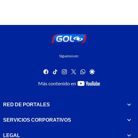
Síguenos en:
facebook
tiktok
instagram
twitter
whatsapp
google
youtube-
Más contenido en
footer
RED DE PORTALES
SERVICIOS CORPORATIVOS
LEGAL