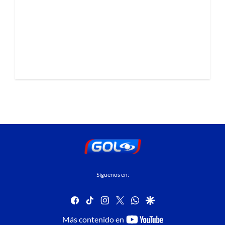
Síguenos en:
facebook
tiktok
instagram
twitter
whatsapp
google
youtube-
Más contenido en