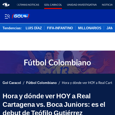
ÚLTIMAS NOTICAS
GOL CARACOL
UNIDAD INVESTIGATIVA
NOTICIAS
Tendencias:
LUIS DÍAZ
FIFA-INFANTINO
MILLONARIOS
JAM
PUBLICIDAD
/
/
Gol Caracol
Fútbol Colombiano
Hora y dónde ver HOY a Real Cartage
Hora y dónde ver HOY a Real
Cartagena vs. Boca Juniors: es el
debut de Teófilo Gutiérrez