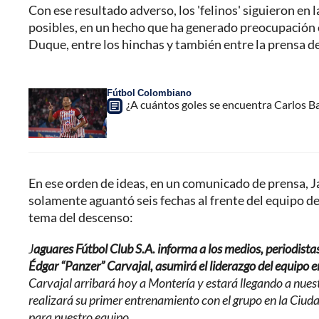
Con ese resultado adverso, los 'felinos' siguieron en 
posibles, en un hecho que ha generado preocupación e
Duque, entre los hinchas y también entre la prensa de
Fútbol Colombiano
¿A cuántos goles se encuentra Carlos Ba
En ese orden de ideas, en un comunicado de prensa, J
solamente aguantó seis fechas al frente del equipo d
tema del descenso:
J
aguares Fútbol Club S.A. informa a los medios, periodista
Édgar “Panzer” Carvajal, asumirá el liderazgo del equipo 
Carvajal arribará hoy a Montería y estará llegando a nuest
realizará su primer entrenamiento con el grupo en la Ciud
para nuestro equipo.