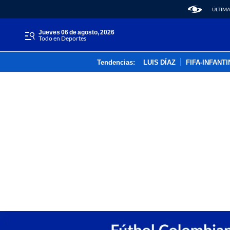
ÚLTIMA
jueves 06 de agosto, 2026
Todo en Deportes
Tendencias:
LUIS DÍAZ
FIFA-INFANT