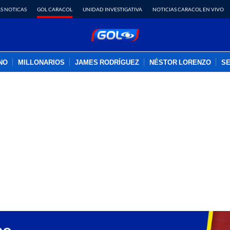
S NOTICAS
GOL CARACOL
UNIDAD INVESTIGATIVA
NOTICIAS CARACOL EN VIVO
INO
MILLONARIOS
JAMES RODRÍGUEZ
NÉSTOR LORENZO
SE
PUBLICIDAD