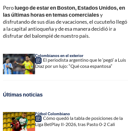
Pero
luego de estar en Boston, Estados Unidos, en
las últimas horas en temas comerciales
y
disfrutando de sus días de vacaciones, el cucuteño llegó
a la capital antioqueña y de esa manera decidió ir a
disfrutar del balompié de nuestro país.
Colombianos en el exterior
El periodista argentino que le ‘pegó’ a Luis
Díaz por un lujo: “Qué cosa espantosa”
Últimas noticias
Fútbol Colombiano
Cómo quedó la tabla de posiciones de la
Liga BetPlay II-2026, tras Pasto 0-2 Cali