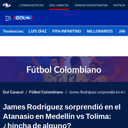
ÚLTIMAS NOTICAS
GOL CARACOL
UNIDAD INVESTIGATIVA
NOTICIAS
Tendencias:
LUIS DÍAZ
FIFA-INFANTINO
MILLONARIOS
JAM
PUBLICIDAD
/
/
Gol Caracol
Fútbol Colombiano
James Rodríguez sorprendió en el At
James Rodríguez sorprendió en el
Atanasio en Medellín vs Tolima:
¿hincha de alguno?