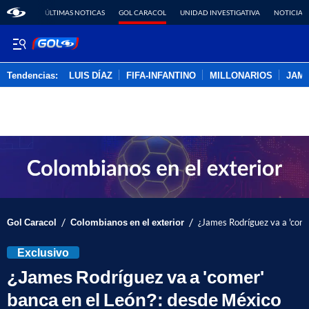
ÚLTIMAS NOTICAS
GOL CARACOL
UNIDAD INVESTIGATIVA
NOTICIAS
Tendencias:
LUIS DÍAZ
FIFA-INFANTINO
MILLONARIOS
JAM
PUBLICIDAD
/
/
Gol Caracol
Colombianos en el exterior
¿James Rodríguez va a 'come
Exclusivo
¿James Rodríguez va a 'comer'
banca en el León?: desde México