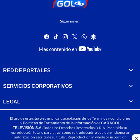
Síguenos en:
facebook
tiktok
instagram
twitter
whatsapp
google
youtube-
Más contenido en
footer
RED DE PORTALES
SERVICIOS CORPORATIVOS
LEGAL
El uso de este sitio web implica la aceptación de los
Términos y condiciones
y
Políticas de Tratamiento de la Información
de
CARACOL
TELEVISIÓN S.A.
Todos los Derechos Reservados D.R.A. Prohibida su
reproducción total o parcial, así como su traducción a cualquier idioma sin
autorización escrita de su titular. Reproduction in whole or in part, or