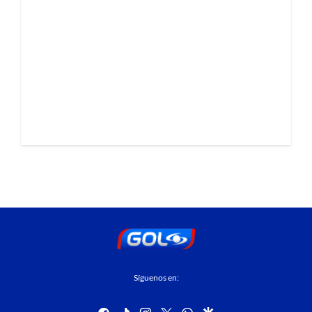
Síguenos en:
facebook
tiktok
instagram
twitter
whatsapp
google