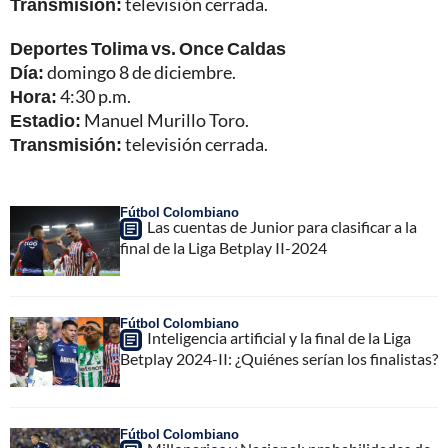
Transmisión:
televisión cerrada.
Deportes Tolima vs. Once Caldas
Día:
domingo 8 de diciembre.
Hora:
4:30 p.m.
Estadio:
Manuel Murillo Toro.
Transmisión:
televisión cerrada.
Fútbol Colombiano
Las cuentas de Junior para clasificar a la
final de la Liga Betplay II-2024
Fútbol Colombiano
Inteligencia artificial y la final de la Liga
Betplay 2024-II: ¿Quiénes serían los finalistas?
Fútbol Colombiano