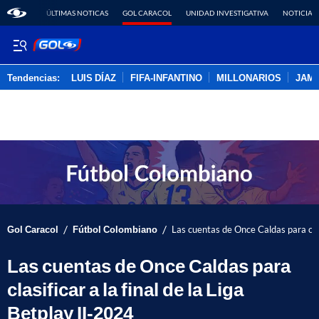
ÚLTIMAS NOTICAS
GOL CARACOL
UNIDAD INVESTIGATIVA
NOTICIAS
Tendencias:
LUIS DÍAZ
FIFA-INFANTINO
MILLONARIOS
JAM
PUBLICIDAD
/
/
Gol Caracol
Fútbol Colombiano
Las cuentas de Once Caldas para clasi
Las cuentas de Once Caldas para
clasificar a la final de la Liga
Betplay II-2024