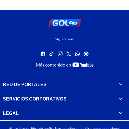
Síguenos en:
facebook
tiktok
instagram
twitter
whatsapp
google
youtube-
Más contenido en
footer
RED DE PORTALES
SERVICIOS CORPORATIVOS
LEGAL
El uso de este sitio web implica la aceptación de los
Términos y condiciones