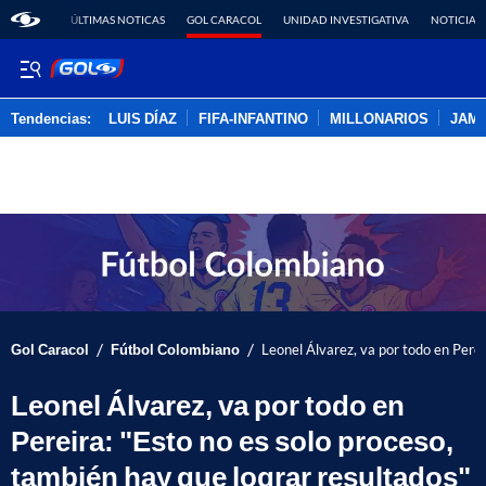
ÚLTIMAS NOTICAS
GOL CARACOL
UNIDAD INVESTIGATIVA
NOTICIAS
Tendencias:
LUIS DÍAZ
FIFA-INFANTINO
MILLONARIOS
JAM
PUBLICIDAD
/
/
Gol Caracol
Fútbol Colombiano
Leonel Álvarez, va por todo en Perei
Leonel Álvarez, va por todo en
Pereira: "Esto no es solo proceso,
también hay que lograr resultados"