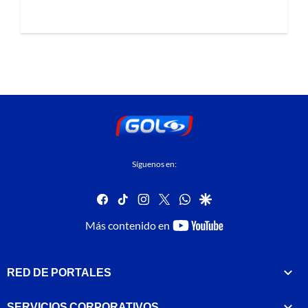
Síguenos en:
facebook
tiktok
instagram
twitter
whatsapp
google
youtube-
Más contenido en
footer
RED DE PORTALES
SERVICIOS CORPORATIVOS