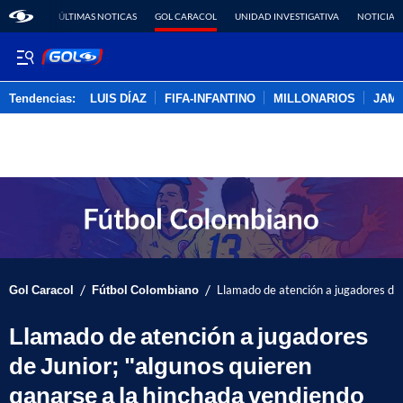
ÚLTIMAS NOTICAS
GOL CARACOL
UNIDAD INVESTIGATIVA
NOTICIAS
Tendencias:
LUIS DÍAZ
FIFA-INFANTINO
MILLONARIOS
JAM
PUBLICIDAD
/
/
Gol Caracol
Fútbol Colombiano
Llamado de atención a jugadores de 
Llamado de atención a jugadores
de Junior; "algunos quieren
ganarse a la hinchada vendiendo