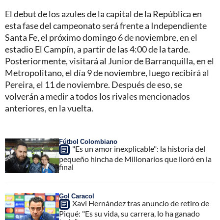
El debut de los azules de la capital de la República en
esta fase del campeonato será frente a Independiente
Santa Fe, el próximo domingo 6 de noviembre, en el
estadio El Campín, a partir de las 4:00 de la tarde.
Posteriormente, visitará al Junior de Barranquilla, en el
Metropolitano, el día 9 de noviembre, luego recibirá al
Pereira, el 11 de noviembre. Después de eso, se
volverán a medir a todos los rivales mencionados
anteriores, en la vuelta.
Fútbol Colombiano
"Es un amor inexplicable": la historia del
pequeño hincha de Millonarios que lloró en la
final
Gol Caracol
Xavi Hernández tras anuncio de retiro de
Piqué: "Es su vida, su carrera, lo ha ganado