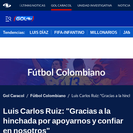
ÚLTIMAS NOTICAS
GOL CARACOL
UNIDAD INVESTIGATIVA
NOTICIAS
Tendencias:
LUIS DÍAZ
FIFA-INFANTINO
MILLONARIOS
JAM
PUBLICIDAD
/
/
Gol Caracol
Fútbol Colombiano
Luis Carlos Ruiz: "Gracias a la hinc
Luis Carlos Ruiz: "Gracias a la
hinchada por apoyarnos y confiar
en nosotros"