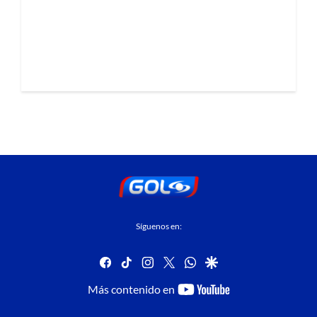
Síguenos en:
facebook
tiktok
instagram
twitter
whatsapp
google
youtube-
Más contenido en
footer